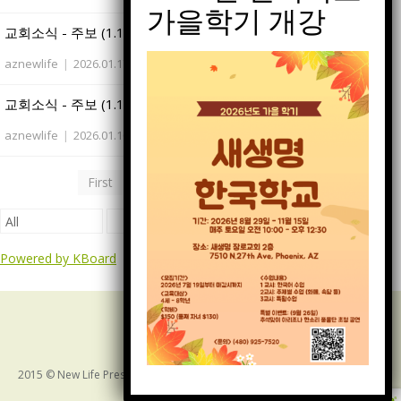
교회소식 - 주보 (1.18.2026)
aznewlife
|
2026.01.17
|
Votes 0
|
Views 789
교회소식 - 주보 (1.11.2026)
aznewlife
|
2026.01.10
|
Votes 0
|
Views 765
First
«
2
»
Last
Search
Powered by KBoard
2015 © New Life Presbyterian Church of Arizona. ALL RIGHTS RESERVED
Bottom Menu