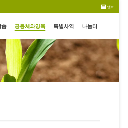
멤버
말씀
공동체와양육
특별사역
나눔터
Search: