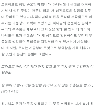
교회적으로 정말 중요한 때입니다. 하나님께서 은혜를 허락하
셔서 새 성전 구입이 마무리 되고, 새 성전으로의 입당을 앞두
며 준비하고 있습니다. 하나님의 비전을 우리의 부족함으로 이
루기는 가능성이 희박해 보였지만, 하나님의 온전하신 은혜로
우리의 부족함을 채우셔서 그 비전을 향해 한 발짝 더 가까이
나서도록 도와 주셨습니다. 새 성전으로 입당하여도 우리의 부
족함을 생각하면 두려움과 걱정부터 먼저 앞서는게 사실입니
다. 하지만, 우리는 지금부터 무엇으로 부족함을 가득 채워야
할 것인가 온전히 분별해야 합니다.
그러므로
어리석은
자가
되지
말고
오직
주의
뜻이
무엇인가
이
해하라
술
취하지
말라
이는
방탕한
것이니
오직
성령의
충만을
받으라
(
엡
5:17-18)
하나님의 온전한 뜻을 이해하고 그 뜻을 분별하는 자가 되기 위